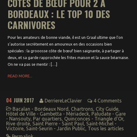
CÔTES DE BŒUF POUR 2 À
BORDEAUX : LE TOP 10 DES
CARNIVORES
Pour les amateurs de bonne viande, il est un Graal ultime que l’on
s’autorise secrètement en amoureux en des occasions bien
spéciales : la grooosse côte de bœuf bien saignante, à partager à
deux, et sa garde rapprochée les frites maison et la sauce béarnaise.
On ne va pas se mentir : […]
READ MORE...
04
JUIN 2017
DerriereLeClavier
4 Comments
Bacalan - Bordeaux Nord
,
Chartrons
,
City Guide
,
Hôtel de Ville - Gambetta - Mériadeck
,
Paludate - Gare
- Nansouty
,
Par quartiers
,
Quinconces - Triangle d'Or
,
Rive droite
,
Saint Pierre - Saint Paul
,
Saint-Michel -
Victoire
,
Saint-Seurin - Jardin Public
,
Tous les articles
Permalink