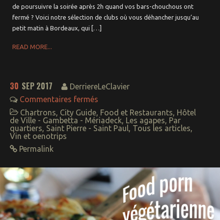
Triangle d’Or
de poursuivre la soirée après 2h quand vos bars-chouchous ont
Rive droite
fermé ? Voici notre sélection de clubs où vous déhancher jusqu’au
petit matin à Bordeaux, qui […]
Hôtel de Ville –
Gambetta –
Mériadeck
READ MORE...
Saint-Seurin –
Jardin Public
Paludate – Gare
– Nansouty
30
SEP 2017
DerriereLeClavier
Bacalan –
Bordeaux Nord
Commentaires fermés
Aux alentours
Chartrons
,
City Guide
,
Food et Restaurants
,
Hôtel
de Ville - Gambetta - Mériadeck
,
Les agapes
,
Par
à moins de 30mn
quartiers
,
Saint Pierre - Saint Paul
,
Tous les articles
,
Vin et oenotrips
A moins d’une
heure
Permalink
mérite le trajet
Idées week-end
Week-end à l’étranger
pour moins de 100€
Balades à vélo