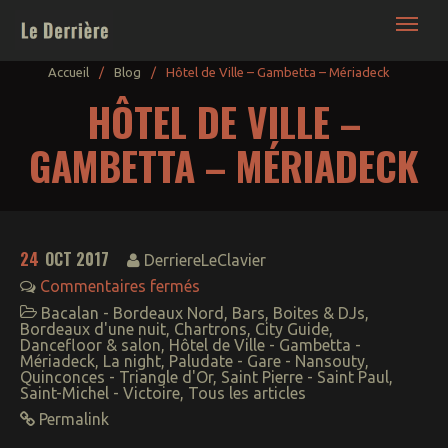
Le Derrière | France Bordeaux • Blog Nuit -
Culture - Lifestyle décalé
Accueil
/
Blog
/
Hôtel de Ville – Gambetta – Mériadeck
HÔTEL DE VILLE –
GAMBETTA – MÉRIADECK
24
OCT 2017
DerriereLeClavier
Commentaires fermés
Bacalan - Bordeaux Nord
,
Bars
,
Boites & DJs
,
Bars – Boites – Sorties
Bordeaux d'une nuit
,
Chartrons
,
City Guide
,
Dancefloor & salon
,
Hôtel de Ville - Gambetta -
NightWorks : la ronde
de nuit
Mériadeck
,
La night
,
Paludate - Gare - Nansouty
,
Quinconces - Triangle d'Or
,
Saint Pierre - Saint Paul
,
Backroom (+18 ans)
Saint-Michel - Victoire
,
Tous les articles
Permalink
Food