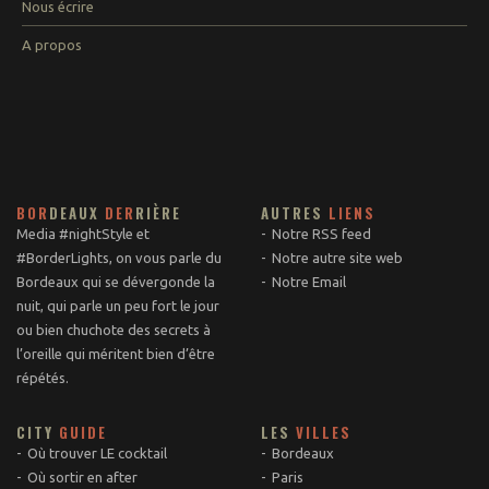
Nous écrire
A propos
BOR
DEAUX
DER
RIÈRE
AUTRES
LIENS
Media #nightStyle et
Notre RSS feed
#BorderLights, on vous parle du
Notre autre site web
Bordeaux qui se dévergonde la
Notre Email
nuit, qui parle un peu fort le jour
ou bien chuchote des secrets à
l’oreille qui méritent bien d’être
répétés.
CITY
GUIDE
LES
VILLES
Où trouver LE cocktail
Bordeaux
Où sortir en after
Paris