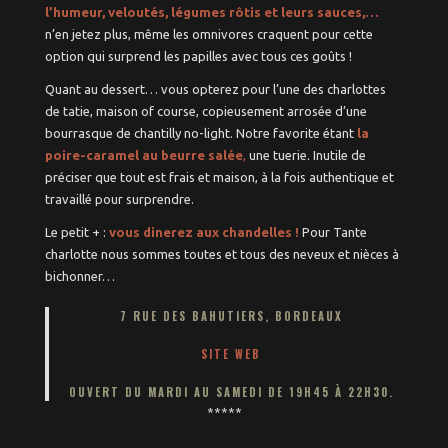
l’humeur, veloutés, légumes rôtis et leurs sauces,…
n’en jetez plus, même les omnivores craquent pour cette
option qui surprend les papilles avec tous ces goûts !
Quant au dessert… vous opterez pour l’une des charlottes
de tatie, maison of course, copieusement arrosée d’une
bourrasque de chantilly no-light. Notre favorite étant
la
poire-caramel au beurre salée
,
une tuerie. Inutile de
préciser que tout est frais et maison, à la fois authentique et
travaillé pour surprendre.
Le petit + :
vous dinerez aux chandelles !
Pour Tante
charlotte nous sommes toutes et tous des neveux et nièces à
bichonner…
7 RUE DES BAHUTIERS, BORDEAUX
SITE WEB
OUVERT DU MARDI AU SAMEDI DE 19H45 À 22H30.
*****