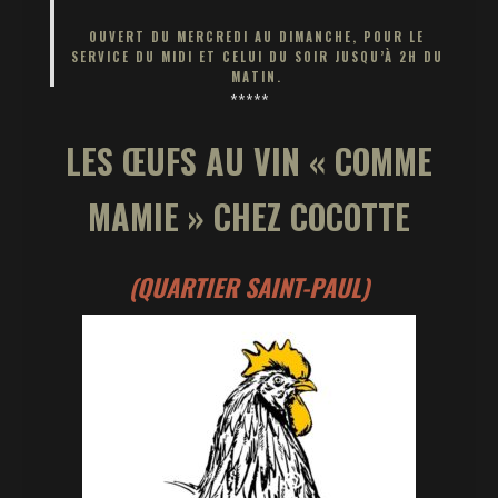
OUVERT DU MERCREDI AU DIMANCHE, POUR LE
SERVICE DU MIDI ET CELUI DU SOIR JUSQU’À 2H DU
MATIN.
*****
LES ŒUFS AU VIN « COMME
MAMIE » CHEZ COCOTTE
(QUARTIER SAINT-PAUL)