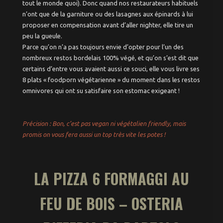
tout le monde quoi). Donc quand nos restaurateurs habituels
Idées week-end
n’ont que de la garniture ou des lasagnes aux épinards à lui
proposer en compensation avant d’aller nighter, elle tire un
peu la gueule.
Week-end à l’étranger
pour moins de 100€
Parce qu’on n’a pas toujours envie d’opter pour l’un des
nombreux restos bordelais 100% végé, et qu’on s’est dit que
Balades à vélo
certains d’entre vous avaient aussi ce souci, elle vous livre ses
Trips sans voiture
8 plats « foodporn végétarienne » du moment dans les restos
omnivores qui ont su satisfaire son estomac exigeant !
Précision : Bon, c’est pas vegan ni végétalien friendly, mais
promis on vo
us fera aussi un top très vite les potes !
LA PIZZA 6 FORMAGGI AU
FEU DE BOIS – OSTERIA