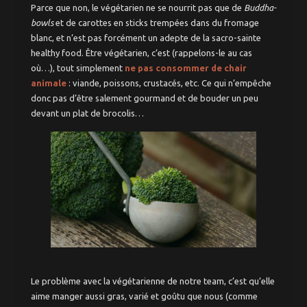
Parce que non, le végétarien ne se nourrit pas que de
Buddha-
Saint-Michel –
bowls
et de carottes en sticks trempées dans du fromage
Victoire
blanc, et n’est pas forcément un adepte de la sacro-sainte
Saint Pierre –
Saint Paul
healthy food. Être végétarien, c’est (rappelons-le au cas
où…), tout simplement
ne pas consommer de chair
Chartrons
animale
: viande, poissons, crustacés, etc. Ce qui n’empêche
Quinconces –
Triangle d’Or
donc pas d’être salement gourmand et de bouder un peu
Rive droite
devant un plat de brocolis…
Hôtel de Ville –
Gambetta –
Mériadeck
Saint-Seurin –
Jardin Public
Paludate – Gare
– Nansouty
Bacalan –
Bordeaux Nord
Aux alentours
à moins de 30mn
A moins d’une
Le problème avec la végétarienne de notre team, c’est qu’elle
heure
aime manger aussi gras, varié et goûtu que nous (comme
mérite le trajet