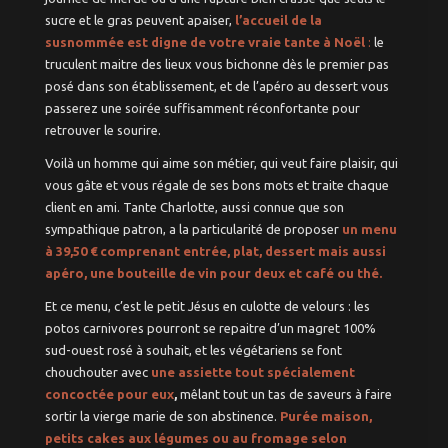
sucre et le gras peuvent apaiser,
l’accueil de la
susnommée est digne de votre vraie tante à Noël
:
le
truculent maitre des lieux vous bichonne dès le premier pas
posé dans son établissement, et de l’apéro au dessert vous
passerez une soirée suffisamment réconfortante pour
retrouver le sourire.
Voilà un homme qui aime son métier, qui veut faire plaisir, qui
vous gâte et vous régale de ses bons mots et traite chaque
client en ami. Tante Charlotte, aussi connue que son
sympathique patron, a la particularité de proposer
un menu
à 39,50 € comprenant entrée, plat, dessert mais aussi
apéro, une bouteille de vin pour deux et café ou thé.
Et ce menu, c’est le petit Jésus en culotte de velours : les
potos carnivores pourront se repaitre d’un magret 100%
sud-ouest rosé à souhait, et les végétariens se font
chouchouter avec
une assiette tout spécialement
concoctée pour eux
,
mêlant tout un tas de saveurs à faire
sortir la vierge marie de son abstinence.
Purée maison,
petits cakes aux légumes ou au fromage selon