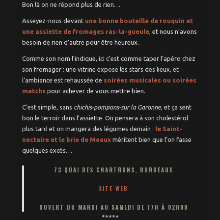
Bon là on ne répond plus de rien…
Asseyez-nous devant
une bonne bouteille de rouquin et
une assiette de fromages ras-la-gueule
, et nous n’avons
besoin de rien d’autre pour être heureux.
Comme son nom l’indique, ici c’est comme taper l’apéro chez
son fromager : une vitrine expose les stars des lieux, et
l’ambiance est rehaussée de
soirées musicales ou soirées
matchs
pour achever de vous mettre bien.
C’est simple, sans
chichis-pompons-sur la Garonne
, et ça sent
bon le terroir dans l’assiette. On pensera à son cholestérol
plus tard et on mangera des légumes demain :
le Saint-
nectaire et le brie de Meaux
méritent bien que l’on fasse
quelques excès…
73 QUAI DES CHARTRONS, BORDEAUX
SITE WEB
OUVERT DU MARDI AU SAMEDI DE 17H À 02H00
*****