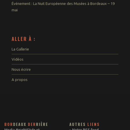
Événement : La Nuit Européenne des Musées à Bordeaux – 19
mai
ALLER À :
La Gallerie
Vidéos
Nous écrire
A propos
BOR
DEAUX
DER
RIÈRE
AUTRES
LIENS
Media #nightStyle et
Notre RSS feed