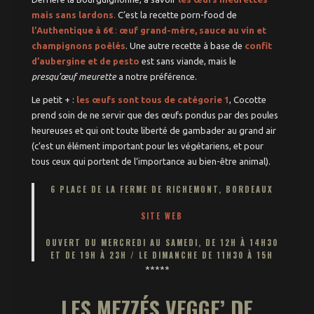
mais sans lardons
.
C’est la recette porn-food de
l’Authentique à 6€
:
œuf grand-mère, sauce au vin et
champignons poêlés
. Une autre recette à base de
confit
d’aubergine et de pesto
est sans viande, mais le
presqu’œuf meurette
a notre préférence.
Le petit + :
les œufs sont tous de catégorie 1
, Cocotte
prend soin de ne servir que des œufs pondus par des poules
heureuses et qui ont toute liberté de gambader au grand air
(c’est un élément important pour les végétariens, et pour
tous ceux qui portent de l‘importance au bien-être animal).
6 PLACE DE LA FERME DE RICHEMONT, BORDEAUX
SITE WEB
OUVERT DU MERCREDI AU SAMEDI, DE 12H À 14H30
ET DE 19H À 23H / LE DIMANCHE DE 11H30 À 15H
*****
LES MEZZÉS VEGGE’ DE