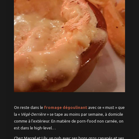
On reste dans le
fromage dégoulinant
avec ce « must » que
la «
Végé-Derrière
» se tape au moins par semaine, à domicile
comme à l’extérieur. En matière de porn-food non carnée, on
est dans le high-level…
Chez Marcel et Lily, un pub avec ses bons gros canapés et ses