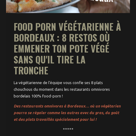
NightWorks : la ronde
de nuit
Backroom (+18 ans)
FOOD PORN VÉGÉTARIENNE À
BORDEAUX : 8 RESTOS OÙ
Food
EMMENER TON POTE VÉGÉ
Oenotrips
SANS QU'IL TIRE LA
Expos & Performances
TRONCHE
Patrimoine
La végétarienne de l’équipe vous confie ses 8 plats
Concerts
chouchous du moment dans les restaurants omnivores
Zik’ & puces
bordelais 100% food-porn !
Des restaurants omnivores à Bordeaux… où un végétarien
Agenda
pourra se régaler comme les autres avec du gras, du goût
Actualités
et des plats travaillés spécialement pour lui !
*****
Par quartiers