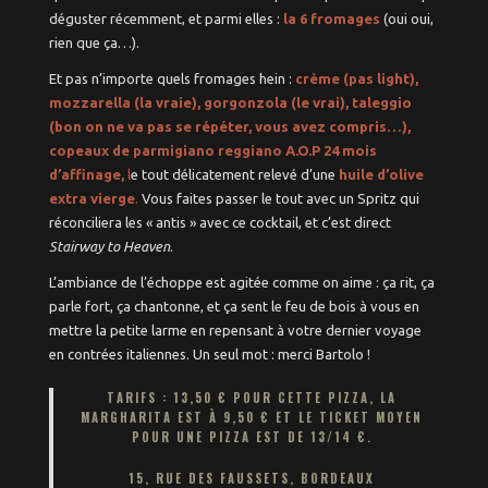
déguster récemment, et parmi elles :
la 6 fromages
(oui oui,
rien que ça…).
Et pas n’importe quels fromages hein :
crème (pas light),
mozzarella (la vraie), gorgonzola (le vrai), taleggio
(bon on ne va pas se répéter, vous avez compris…),
copeaux de parmigiano reggiano A.O.P 24 mois
d’affinage,
l
e tout délicatement relevé d’une
huile d’olive
extra vierge
.
Vous faites passer le tout avec un Spritz qui
réconciliera les « antis » avec ce cocktail, et c’est direct
Stairway to Heaven
.
L’ambiance de l’échoppe est agitée comme on aime : ça rit, ça
parle fort, ça chantonne, et ça sent le feu de bois à vous en
mettre la petite larme en repensant à votre dernier voyage
en contrées italiennes. Un seul mot : merci Bartolo !
TARIFS : 13,50 € POUR CETTE PIZZA, LA
MARGHARITA EST À 9,50 € ET LE TICKET MOYEN
POUR UNE PIZZA EST DE 13/14 €.
15, RUE DES FAUSSETS, BORDEAUX