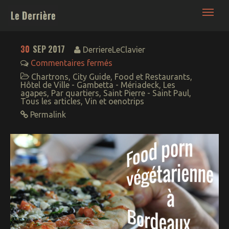
Le Derrière | France Bordeaux • Blog Nuit -
Culture - Lifestyle décalé
30
SEP 2017
DerriereLeClavier
Commentaires fermés
Chartrons
,
City Guide
,
Food et Restaurants
,
Hôtel de Ville - Gambetta - Mériadeck
,
Les
agapes
,
Par quartiers
,
Saint Pierre - Saint Paul
,
Tous les articles
,
Vin et oenotrips
Permalink
Bars – Boites – Sorties