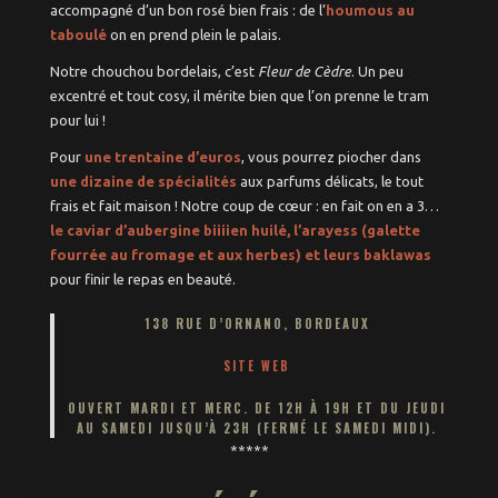
accompagné d’un bon rosé bien frais : de l’
houmous au
taboulé
on en prend plein le palais.
Notre chouchou bordelais, c’est
Fleur de Cèdre
. Un peu
excentré et tout cosy, il mérite bien que l’on prenne le tram
pour lui !
Pour
une trentaine d’euros
, vous pourrez piocher dans
une dizaine de spécialités
aux parfums délicats, le tout
frais et fait maison ! Notre coup de cœur : en fait on en a 3…
le caviar d’aubergine biiiien huilé, l’arayess (galette
fourrée au fromage et aux herbes) et leurs baklawas
pour finir le repas en beauté.
138 RUE D’ORNANO, BORDEAUX
SITE WEB
OUVERT MARDI ET MERC. DE 12H À 19H ET DU JEUDI
AU SAMEDI JUSQU’À 23H (FERMÉ LE SAMEDI MIDI).
*****