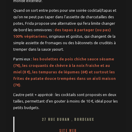
monde extérieur.
Quand on sort entre potes pour une soirée cocktail/tapas et
qu’on ne peut pas taper dans l’assiette de charcutailles des
potes, Frida propose une alternative qui fera limite changer
de bord les omnivores :
des tapas à partager (ou pas)
100% végétariens
, originaux et goûtus, qui changent de la
simple assiette de fromages ou des bâtonnets de crudités à
tremper dans la sauce yaourt.
Parmi eux :
les boulettes de pois chiche sauce sésame
(7€), les croquants de chèvre à la noix fraiche et au
miel (8 €), les tempuras de légumes (6€) et surtout les
frites de patate douce trempées dans un aïoli maison
(7€)
.
L’autre petit + apprécié : les cocktails sont proposés en deux
tailles, permettant d’en gouter à moins de 10 €, idéal pour les
petits budgets.
27 RUE BUHAN , BORDEAUX
SITE WEB