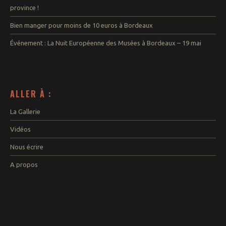
Paludate – Gare
province !
– Nansouty
Bacalan –
Bien manger pour moins de 10 euros à Bordeaux
Bordeaux Nord
Événement : La Nuit Européenne des Musées à Bordeaux – 19 mai
Aux alentours
à moins de 30mn
A moins d’une
heure
mérite le trajet
ALLER À :
Idées week-end
La Gallerie
Vidéos
Week-end à l’étranger
pour moins de 100€
Nous écrire
Balades à vélo
Trips sans voiture
A propos