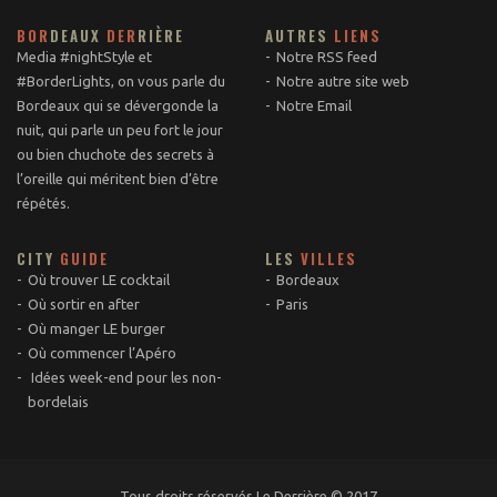
BOR
DEAUX
DER
RIÈRE
AUTRES
LIENS
Media #nightStyle et
Notre RSS feed
#BorderLights, on vous parle du
Notre autre site web
Bordeaux qui se dévergonde la
Notre Email
nuit, qui parle un peu fort le jour
ou bien chuchote des secrets à
l’oreille qui méritent bien d’être
répétés.
CITY
GUIDE
LES
VILLES
Où trouver LE cocktail
Bordeaux
Où sortir en after
Paris
Où manger LE burger
Où commencer l’Apéro
Idées week-end pour les non-
bordelais
Tous droits réservés Le Derrière © 2017