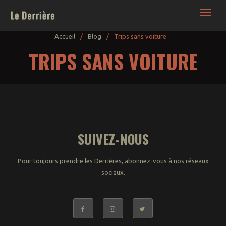
Le Derrière | France Bordeaux • Blog Nuit -
Culture - Lifestyle décalé
Accueil
/
Blog
/
Trips sans voiture
TRIPS SANS VOITURE
Bars – Boites – Sorties
NightWorks : la ronde
de nuit
Backroom (+18 ans)
SUIVEZ-NOUS
Food
Pour toujours prendre les Derrières, abonnez-vous à nos réseaux
Oenotrips
sociaux.
Expos & Performances
Patrimoine