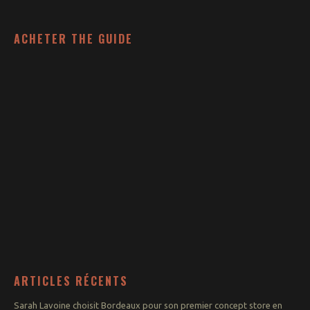
Concerts
Zik’ & puces
ACHETER THE GUIDE
Agenda
Actualités
Par quartiers
Saint-Michel –
Victoire
Saint Pierre –
Saint Paul
Chartrons
Quinconces –
Triangle d’Or
Rive droite
Hôtel de Ville –
Gambetta –
Mériadeck
ARTICLES RÉCENTS
Saint-Seurin –
Jardin Public
Sarah Lavoine choisit Bordeaux pour son premier concept store en