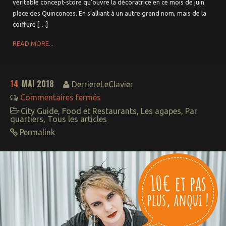
Saint Paul
véritable concept-store qu’ouvre la décoratrice en ce mois de juin
place des Quinconces. En s’alliant à un autre grand nom, mais de la
Chartrons
coiffure […]
Quinconces –
Triangle d’Or
READ MORE...
Rive droite
Hôtel de Ville –
Gambetta –
Mériadeck
14
MAI 2018
DerriereLeClavier
Saint-Seurin –
Jardin Public
Commentaires fermés
Paludate – Gare
City Guide
,
Food et Restaurants
,
Les agapes
,
Par
– Nansouty
quartiers
,
Tous les articles
Bacalan –
Bordeaux Nord
Permalink
Aux alentours
à moins de 30mn
A moins d’une
heure
mérite le trajet
Idées week-end