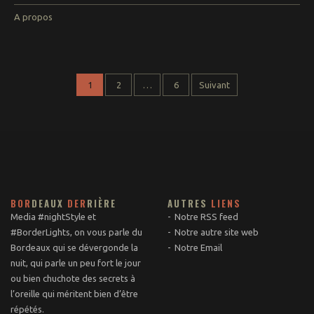
A propos
1
2
…
6
Suivant
BOR
DEAUX
DER
RIÈRE
AUTRES
LIENS
Media #nightStyle et
Notre RSS feed
#BorderLights, on vous parle du
Notre autre site web
Bordeaux qui se dévergonde la
Notre Email
nuit, qui parle un peu fort le jour
ou bien chuchote des secrets à
l’oreille qui méritent bien d’être
répétés.