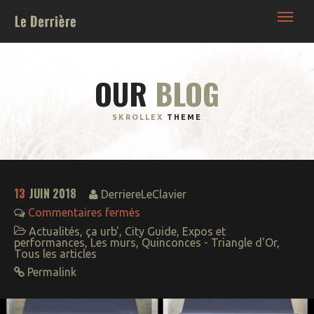
Le Derrière | France Bordeaux • Blog Nuit -
Culture - Lifestyle décalé
OUR
BLOG
SKROLLEX
THEME
13
JUIN 2018
DerriereLeClavier
Commentaires fermés
Actualités
,
ça urb'
,
City Guide
,
Expos et
performances
,
Les murs
,
Quinconces - Triangle d'Or
,
Tous les articles
Bars – Boites – Sorties
Permalink
NightWorks : la ronde
de nuit
Backroom (+18 ans)