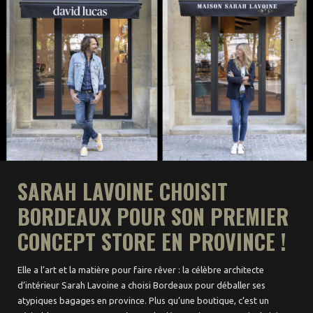
Food
Oenotrips
Expos & Performances
Patrimoine
Concerts
Zik’ & puces
SARAH LAVOINE CHOISIT
Agenda
BORDEAUX POUR SON PREMIER
Actualités
CONCEPT STORE EN PROVINCE !
Par quartiers
Elle a l’art et la matière pour faire rêver : la célèbre architecte
Saint-Michel –
d’intérieur Sarah Lavoine a choisi Bordeaux pour déballer ses
Victoire
atypiques bagages en province. Plus qu’une boutique, c’est un
Saint Pierre –