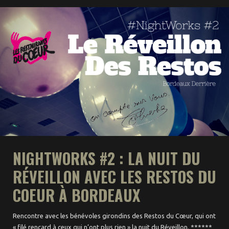
NIGHTWORKS #2 : LA NUIT DU
RÉVEILLON AVEC LES RESTOS DU
COEUR À BORDEAUX
Rencontre avec les bénévoles girondins des Restos du Cœur, qui ont
« filé rencard à ceux qui n’ont plus rien » la nuit du Réveillon. ******