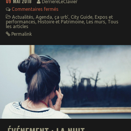
09
MAI 2018
DerriereLeClavier
Commentaires fermés
Actualités
,
Agenda
,
ça urb'
,
City Guide
,
Expos et
performances
,
Histoire et Patrimoine
,
Les murs
,
Tous
les articles
Permalink