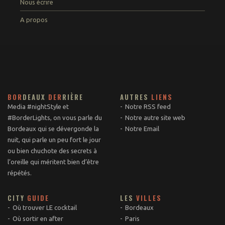
Nous écrire
A propos
BOR
DEAUX
DER
RIÈRE
AUTRES
LIENS
Media #nightStyle et
Notre RSS feed
#BorderLights, on vous parle du
Notre autre site web
Bordeaux qui se dévergonde la
Notre Email
nuit, qui parle un peu fort le jour
ou bien chuchote des secrets à
l’oreille qui méritent bien d’être
répétés.
CITY
GUIDE
LES
VILLES
Où trouver LE cocktail
Bordeaux
Où sortir en after
Paris