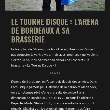
Oenotrips
Expos & Performances
LE TOURNE DISQUE : L'ARENA
Patrimoine
DE BORDEAUX A SA
BRASSERIE
Concerts
Zik’ & puces
Le bon plan de l’Arena pour les zikos nighteurs qui n’aiment
pas pogotter le ventre vide, mais aussi pour ceux qui veulent
Agenda
s’offrir un bout du bâtiment en dehors des concerts : la
Actualités
brasserie « Le Tourne Disque » !
******
Par quartiers
L’Arena de Bordeaux, on l’attendait depuis des années. Dans
Saint-Michel –
Victoire
l’acoustique parfois peu flatteuse de la patinoire Mériadeck,
on a longtemps rêvé d’une vrai salle de concert à la
Saint Pierre –
Saint Paul
dimension de Bordeaux… et ENFIN 2018 nous l’a offerte !
Chartrons
Depeche Mode, Shaka Ponk, ou encore Indochine nous ont
régalés, Shakira y arrive prochainement pour nous faire
Quinconces –