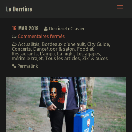
Le Derrière | France Bordeaux • Blog Nuit -
Culture - Lifestyle décalé
16
MAR 2018
DerriereLeClavier
Commentaires fermés
Actualités
,
Bordeaux d'une nuit
,
City Guide
,
Concerts
,
Dancefloor & salon
,
Food et
Restaurants
,
L'ampli
,
La night
,
Les agapes
,
mérite le trajet
,
Tous les articles
,
Zik' & puces
Permalink
Bars – Boites – Sorties
NightWorks : la ronde
de nuit
Backroom (+18 ans)
Food