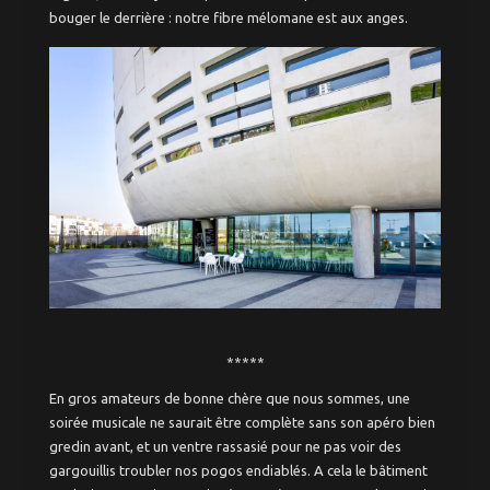
Triangle d’Or
bouger le derrière : notre fibre mélomane est aux anges.
Rive droite
Hôtel de Ville –
Gambetta –
Mériadeck
Saint-Seurin –
Jardin Public
Paludate – Gare
– Nansouty
Bacalan –
Bordeaux Nord
Aux alentours
à moins de 30mn
A moins d’une
heure
mérite le trajet
*****
Idées week-end
En gros amateurs de bonne chère que nous sommes, une
soirée musicale ne saurait être complète sans son apéro bien
Week-end à l’étranger
gredin avant, et un ventre rassasié pour ne pas voir des
pour moins de 100€
gargouillis troubler nos pogos endiablés. A cela le bâtiment
Balades à vélo