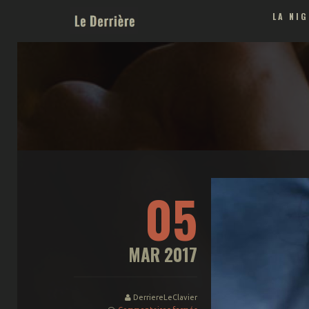
LA NI
Le Derrière | France Borde
05
MAR 2017
DerriereLeClavier