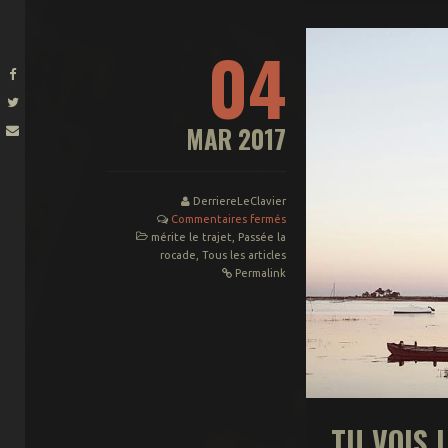
04
MAR 2017
DerriereLeClavier
Commentaires fermés
mérite le trajet
,
Passée la
rocade
,
Tous les articles
Permalink
TU VOIS 