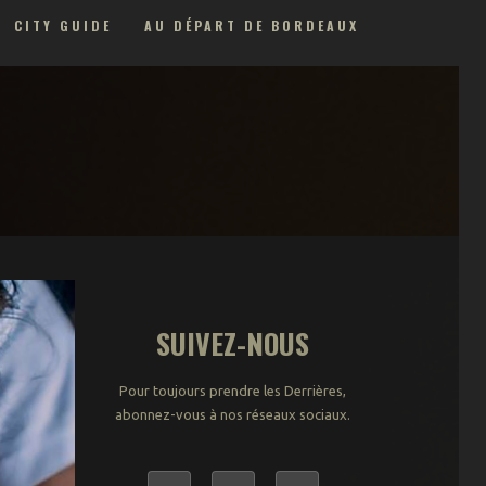
CITY GUIDE
AU DÉPART DE BORDEAUX
Bars – Boites – Sorties
NightWorks : la ronde
de nuit
Backroom (+18 ans)
Food
SUIVEZ-NOUS
Oenotrips
Pour toujours prendre les Derrières,
abonnez-vous à nos réseaux sociaux.
Expos & Performances
Patrimoine