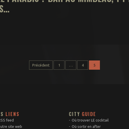
...
Précédent
1
…
4
5
ES
LIENS
CITY
GUIDE
RSS feed
Où trouver LE cocktail
utre site web
Où sortir en after