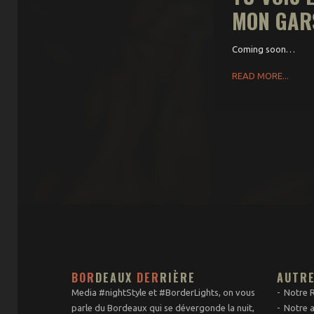
MON GARS
Coming soon…
READ MORE...
BOR
DEAUX
DER
RIÈRE
AUTR
Media #nightStyle et #BorderLights, on vous
Notre 
parle du Bordeaux qui se dévergonde la nuit,
Notre a