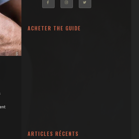
Concerts
Zik’ & puces
ACHETER THE GUIDE
Agenda
Actualités
Par quartiers
Saint-Michel –
Victoire
Saint Pierre –
Saint Paul
Chartrons
s
Quinconces –
Triangle d’Or
ment
Rive droite
Hôtel de Ville –
Gambetta –
Mériadeck
Saint-Seurin –
ARTICLES RÉCENTS
Jardin Public