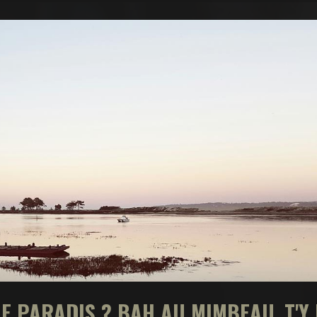
LE PARADIS ? BAH AU MIMBEAU, T'Y 