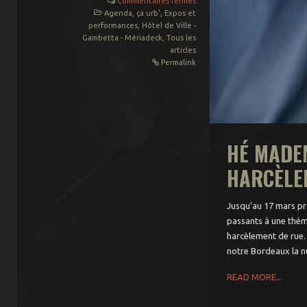
Commentaires fermés
Agenda
,
ça urb'
,
Expos et
performances
,
Hôtel de Ville -
Gambetta - Mériadeck
,
Tous les
articles
Permalink
HÉ MADEM
HARCÈLE
Jusqu’au 17 mars pro
passants à une thém
harcèlement de rue.
notre Bordeaux la nu
READ MORE...