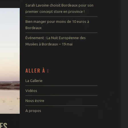
Paludate – Gare –
Sarah Lavoine choisit Bordeaux pour son
Nansouty
premier concept store en province !
Bacalan –
Bordeaux Nord
Bien manger pour moins de 10 euros à
Aux alentours
Bordeaux
à moins de 30mn
Événement : La Nuit Européenne des
A moins d’une
Musées à Bordeaux – 19 mai
heure
mérite le trajet
Idées week-end
ALLER À :
Week-end à l’étranger
pour moins de 100€
La Gallerie
Balades à vélo
Vidéos
Trips sans voiture
Nous écrire
A propos
ES