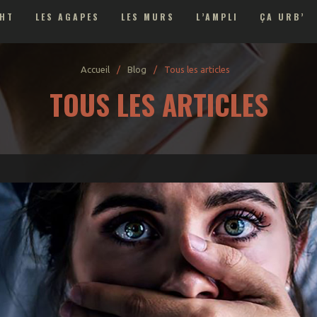
GHT
LES AGAPES
LES MURS
L’AMPLI
ÇA URB’
aux • Blog Nuit - Culture - Lifestyle décalé
Accueil
/
Blog
/
Tous les articles
TOUS LES ARTICLES