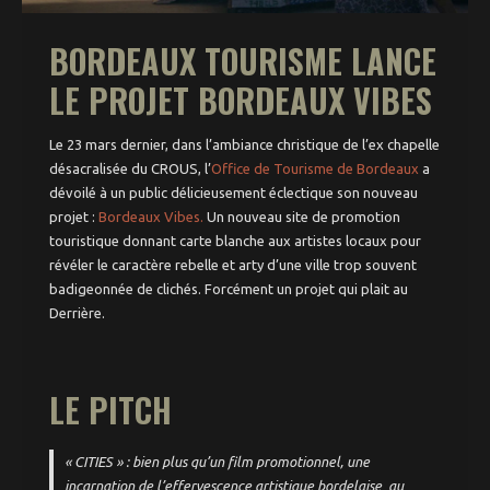
Patrimoine
BORDEAUX TOURISME LANCE
Concerts
LE PROJET BORDEAUX VIBES
Zik’ & puces
Le 23 mars dernier, dans l’ambiance christique de l’ex chapelle
Agenda
désacralisée du CROUS, l’
Office de Tourisme de Bordeaux
a
dévoilé à un public délicieusement éclectique son nouveau
Actualités
projet :
Bordeaux Vibes.
Un nouveau site de promotion
touristique donnant carte blanche aux artistes locaux pour
Par quartiers
révéler le caractère rebelle et arty d’une ville trop souvent
Saint-Michel –
badigeonnée de clichés. Forcément un projet qui plait au
Victoire
Derrière.
Saint Pierre –
Saint Paul
Chartrons
LE PITCH
Quinconces –
Triangle d’Or
Rive droite
« CITIES » : bien plus qu’un film promotionnel, une
Hôtel de Ville –
Gambetta –
incarnation de l’effervescence artistique bordelaise au
Mériadeck