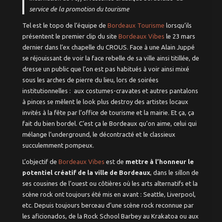
service de la promotion du tourisme
Saint-Seurin –
Jardin Public
Tel est le topo de l’équipe de
Bordeaux Tourisme
lorsqu’ils
Paludate – Gare
présentent le premier clip du site
Bordeaux Vibes
le 23 mars
– Nansouty
dernier dans l’ex chapelle du CROUS. Face à une Alain Juppé
Bacalan –
Bordeaux Nord
se réjouissant de voir la face rebelle de sa ville ainsi titillée, de
dresse un public que l’on est pas habitués à voir ainsi mixé
Aux alentours
sous les arches de pierre du lieu, lors de soirées
à moins de 30mn
institutionnelles : aux costumes-cravates et autres pantalons
A moins d’une
à pinces se mêlent le look plus destroy des artistes locaux
heure
invités à la fête par l’office de tourisme et la mairie. Et ça, ça
mérite le trajet
fait du bien bordel. C’est ça le Bordeaux qu’on aime, celui qui
Idées week-end
mélange l’underground, le décontracté et le classieux
succulemment pompeux.
Week-end à l’étranger
pour moins de 100€
L’objectif de
Bordeaux Vibes
est de
mettre à l’honneur le
potentiel créatif de la ville de Bordeaux
, dans le sillon de
Balades à vélo
ses cousines de l’ouest ou côtières où les arts alternatifs et la
Trips sans voiture
scène rock ont toujours été mis en avant : Seattle, Liverpool,
etc. Depuis toujours berceau d’une scène rock reconnue par
les aficionados, de la Rock School Barbey au Krakatoa ou aux