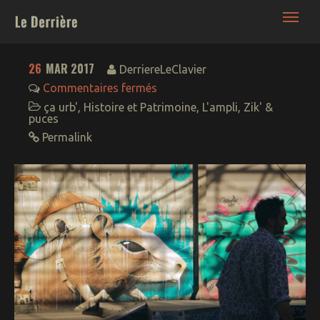
Le Derrière | France Bordeaux • Blog Nuit -
Culture - Lifestyle décalé
26
MAR 2017
DerriereLeClavier
Commentaires fermés
ça urb'
,
Histoire et Patrimoine
,
L'ampli
,
Zik' &
puces
Permalink
Bars – Boites – Sorties
NightWorks : la ronde
de nuit
Backroom (+18 ans)
Food
Oenotrips
Expos & Performances