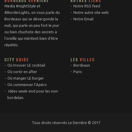
BOR
DEAUX
DER
RIÈRE
AUTRES
LIENS
Media #nightStyle et
Notre RSS feed
#BorderLights, on vous parle du
Notre autre site web
Bordeaux qui se dévergonde la
Notre Email
nuit, qui parle un peu fort le jour
ou bien chuchote des secrets à
l’oreille qui méritent bien d’être
répétés.
CITY
GUIDE
LES
VILLES
Où trouver LE cocktail
Bordeaux
Où sortir en after
Paris
Où manger LE burger
Où commencer l’Apéro
Idées week-end pour les non-
bordelais
Tous droits réservés Le Derrière © 2017